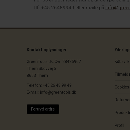
tlf: +45 26489949 eller maile på
info@green
Kontakt oplysninger
Yderlig
GreenTools.dk, Cvr: 28435967
Købsvilk
Them Skovvej 5
Tilmeld
8653 Them
Telefon: +45 26 48 99 49
Cookies- 
E-mail: info@greentools.dk
Returner
Fortryd ordre
Produkt
Profil