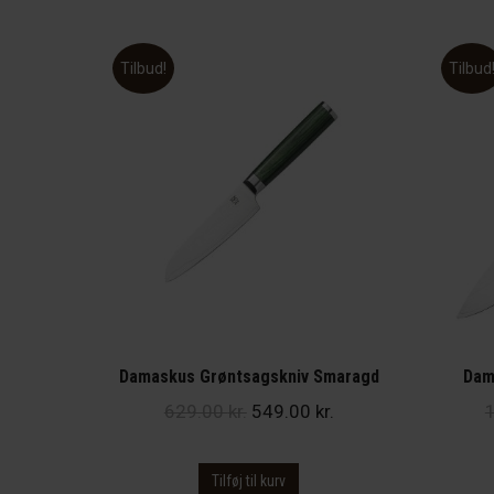
Tilbud!
Tilbud
Damaskus Grøntsagskniv Smaragd
Dam
Den
Den
629.00
kr.
549.00
kr.
oprindelige
aktuelle
pris
pris
Tilføj til kurv