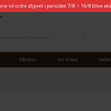
ferie vil ordre afgivet i perioden 7/8 – 16/8 blive e
sk
Båludstyr
Hus & Have
Fælde