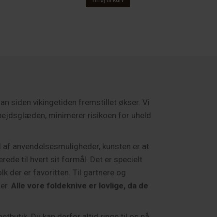
er:
var:
er:
.
599.00 kr..
799.00 kr..
699.00 kr..
an siden vikingetiden fremstillet økser. Vi
bejdsglæden, minimerer risikoen for uheld
tal af anvendelsesmuligheder, kunsten er at
rede til hvert sit formål. Det er specielt
lk der er favoritten. Til gartnere og
der.
Alle vore foldeknive er lovlige, da de
tbutik. Du kan derfor altid ringe til os på