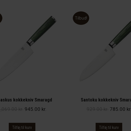
!
Tilbud!
askus kokkekniv Smaragd
Santoku kokkekniv Smar
Den
Den
Den
1,069.00
kr.
945.00
kr.
929.00
kr.
785.00
kr
oprindelige
aktuelle
oprindeli
pris
pris
pris
Tilføj til kurv
Tilføj til kurv