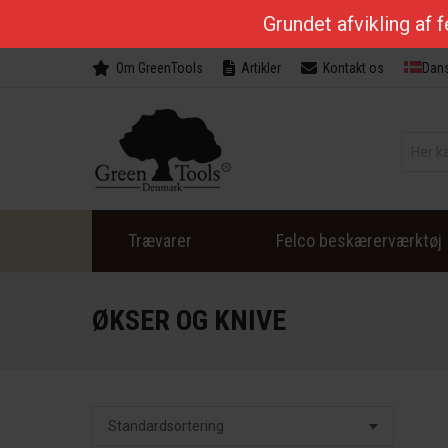
Grundet afvikling af 
Om GreenTools
Artikler
Kontakt os
Dan
Trævarer
Felco beskærerværktøj
ØKSER OG KNIVE