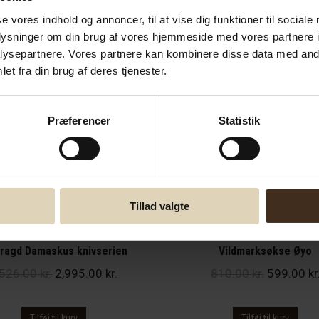
var:
er:
var:
se vores indhold og annoncer, til at vise dig funktioner til sociale
1,069.00 kr..
945.00 kr..
929.00 kr.
oplysninger om din brug af vores hjemmeside med vores partnere i
!
Tilbud!
ysepartnere. Vores partnere kan kombinere disse data med andr
et fra din brug af deres tjenester.
Præferencer
Statistik
Tillad valgte
ragd Damaskus knivserien
Vildmarksøkse Øyo
Den
Den
Den
,526.00
kr.
2,995.00
kr.
810.00
kr.
599.00
kr
oprindelige
aktuelle
oprindeli
pris
pris
pris
Tilføj til kurv
Tilføj til kurv