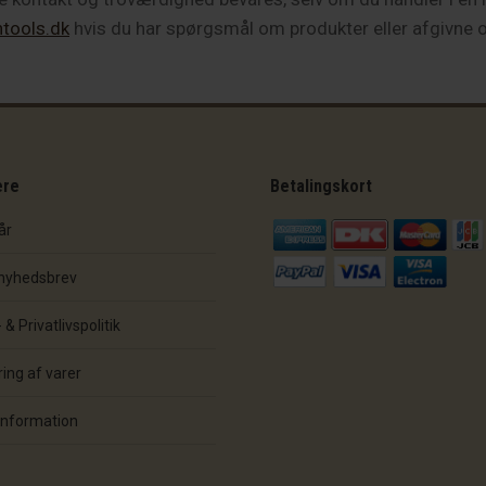
tools.dk
hvis du har spørgsmål om produkter eller afgivne o
ere
Betalingskort
år
 nyhedsbrev
& Privatlivspolitik
ing af varer
information