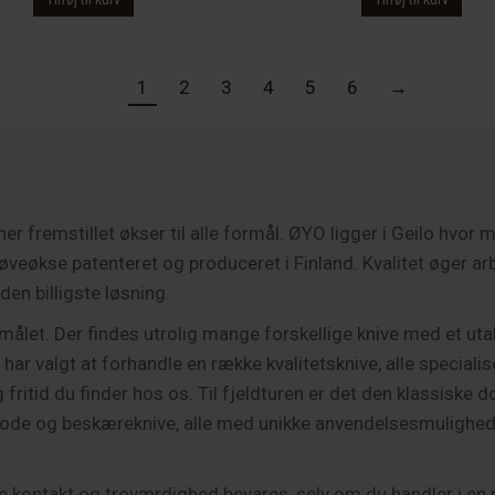
var:
er:
var:
3,526.00 kr..
2,995.00 kr..
810.00 kr.
1
2
3
4
5
6
→
fremstillet økser til alle formål. ØYO ligger i Geilo hvor m
veøkse patenteret og produceret i Finland. Kvalitet øger ar
den billigste løsning.
formålet. Der findes utrolig mange forskellige knive med et u
 har valgt at forhandle en række kvalitetsknive, alle specialise
fritid du finder hos os. Til fjeldturen er det den klassiske do
le pode og beskæreknive, alle med unikke anvendelsesmulighe
e kontakt og troværdighed bevares, selv om du handler i en ne