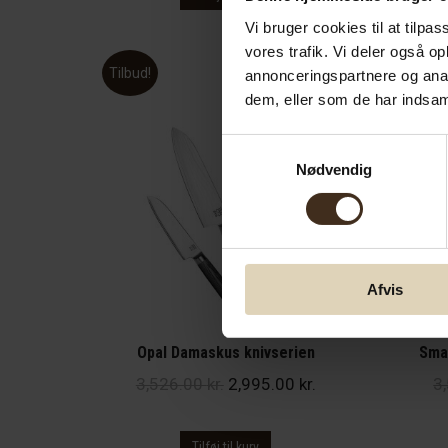
var:
er:
Vi bruger cookies til at tilpas
629.00 kr..
549.00 kr..
vores trafik. Vi deler også 
Tilbud!
Tilbud
annonceringspartnere og anal
dem, eller som de har indsaml
Samtykkevalg
Nødvendig
Afvis
Opal Damaskus knivserien
Sma
Den
Den
3,526.00
kr.
2,995.00
kr.
3
oprindelige
aktuelle
pris
pris
Tilføj til kurv