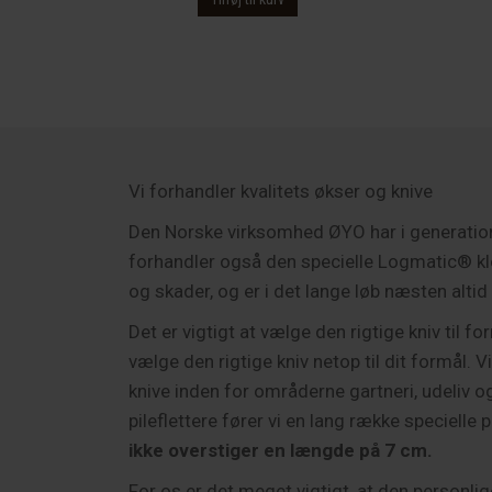
var:
er:
3,526.00 kr..
2,995.00 kr..
Vi forhandler kvalitets økser og knive
Den Norske virksomhed ØYO har i generationer 
forhandler også den specielle Logmatic® klø
og skader, og er i det lange løb næsten altid 
Det er vigtigt at vælge den rigtige kniv til 
vælge den rigtige kniv netop til dit formål. Vi
knive inden for områderne gartneri, udeliv og 
pileflettere fører vi en lang række speciel
ikke overstiger en længde på 7 cm.
For os er det meget vigtigt, at den personlig