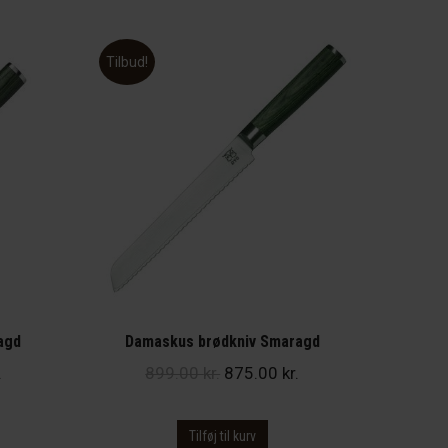
Tilbud!
agd
Damaskus brødkniv Smaragd
Den
Den
Den
.
899.00
kr.
875.00
kr.
ge
aktuelle
oprindelige
aktuelle
pris
pris
pris
Tilføj til kurv