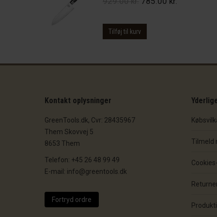
Den
Den
929.00
kr.
785.00
kr.
oprindelige
aktuelle
pris
pris
Tilføj til kurv
var:
er:
929.00 kr..
785.00 kr..
Kontakt oplysninger
Yderlig
GreenTools.dk, Cvr: 28435967
Købsvilk
Them Skovvej 5
Tilmeld
8653 Them
Telefon: +45 26 48 99 49
Cookies- 
E-mail: info@greentools.dk
Returner
Fortryd ordre
Produkt