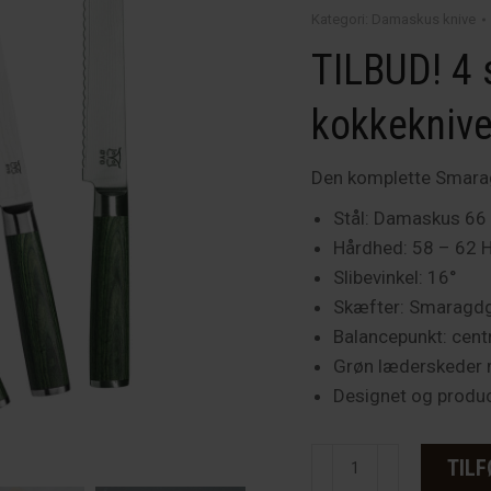
Kategori:
Damaskus knive
pris
TILBUD! 4
var:
3,526.00
kokkekniv
Den komplette Smarag
Stål: Damaskus 66 
Hårdhed: 58 – 62 
Slibevinkel: 16°
Skæfter: Smaragdg
Balancepunkt: cent
Grøn læderskeder
Designet og produc
Smaragd
TILF
Damaskus