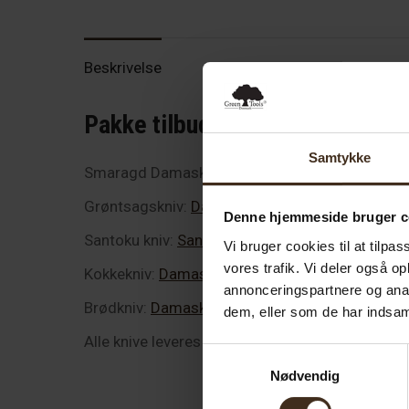
Beskrivelse
Pakke tilbud på den eksklusive
Samtykke
Smaragd Damaskus knivserien indeholder den ko
Grøntsagskniv:
Damaskus Grøntsagskniv Smar
Denne hjemmeside bruger c
Santoku kniv:
Santoku kokkekniv Smaragd
Vi bruger cookies til at tilpas
vores trafik. Vi deler også 
Kokkekniv:
Damaskus kokkekniv Smaragd
annonceringspartnere og anal
Brødkniv:
Damaskus Brødkniv Smaragd
dem, eller som de har indsaml
Alle knive leveres med sorte læderskeder.
Samtykkevalg
Nødvendig