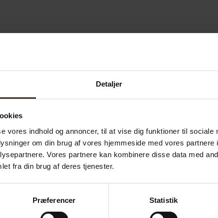
 knivserie Smaragd
Detaljer
mplette serie af knive i Smaragd serien:
agd
ookies
se vores indhold og annoncer, til at vise dig funktioner til sociale
oplysninger om din brug af vores hjemmeside med vores partnere i
ysepartnere. Vores partnere kan kombinere disse data med andr
et fra din brug af deres tjenester.
Præferencer
Statistik