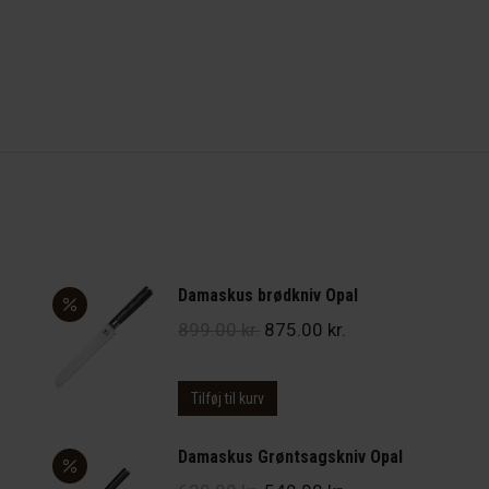
Damaskus brødkniv Opal
Den
Den
899.00
kr.
875.00
kr.
e
oprindelige
aktuelle
pris
pris
Tilføj til kurv
var:
er:
 kr..
899.00 kr..
875.00 kr..
Damaskus Grøntsagskniv Opal