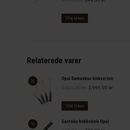
oprindelige
aktuelle
pris
pris
Tilføj til kurv
var:
er:
629.00 kr..
549.00 kr..
Relaterede varer
Opal Damaskus knivserien
Den
Den
3,526.00
kr.
2,995.00
kr.
oprindelige
aktuell
pris
pris
Tilføj til kurv
var:
er:
3,526.00 kr..
2,995.00
Santoku kokkekniv Opal