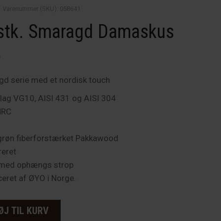
Varenummer (SKU):
058641
pris
 stk. Smaragd Damaskus
er:
 kr..
2,995.00 kr..
e
d serie med et nordisk touch
lag VG10, AISI 431 og AISI 304
HRC
røn fiberforstærket Pakkawood
reret
 med ophængs strop
eret af ØYO i Norge.
ØJ TIL KURV