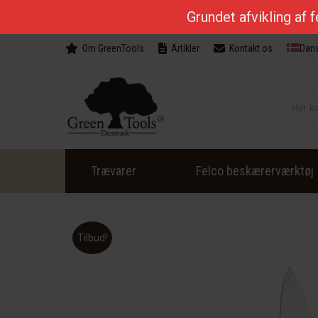
Grundet afvikling af 
Om GreenTools
Artikler
Kontakt os
Dan
Trævarer
Felco beskærerværktøj
Tilbud!