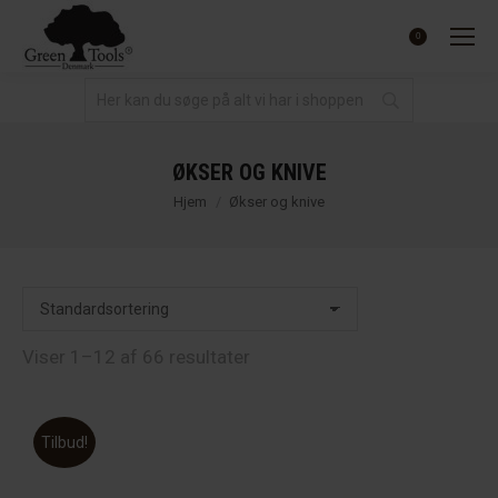
0.00
kr.
0
ØKSER OG KNIVE
You are here:
Hjem
Økser og knive
Viser 1–12 af 66 resultater
Tilbud!