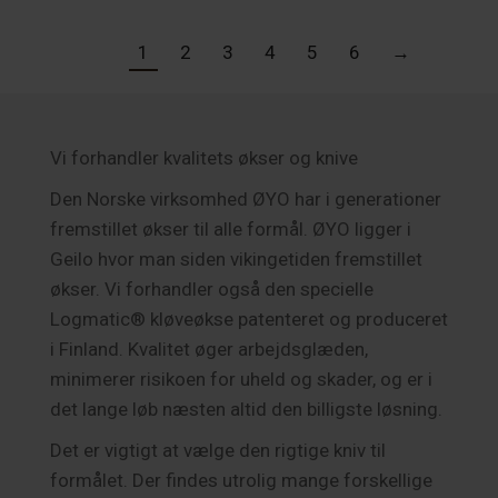
799.00 kr..
699.00 kr..
1
2
3
4
5
6
→
Vi forhandler kvalitets økser og knive
Den Norske virksomhed ØYO har i generationer
fremstillet økser til alle formål. ØYO ligger i
Geilo hvor man siden vikingetiden fremstillet
økser. Vi forhandler også den specielle
Logmatic® kløveøkse patenteret og produceret
i Finland. Kvalitet øger arbejdsglæden,
minimerer risikoen for uheld og skader, og er i
det lange løb næsten altid den billigste løsning.
Det er vigtigt at vælge den rigtige kniv til
formålet. Der findes utrolig mange forskellige