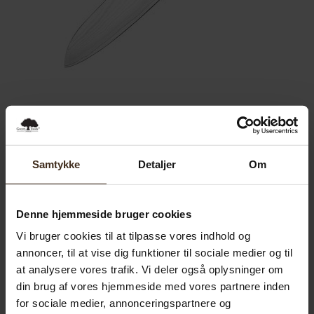
Santoku kokkekniv Opal
Den
Den
929.00
kr.
785.00
kr.
oprindelige
aktuelle
Samtykke
Detaljer
Om
pris
pris
Tilføj til kurv
var:
er:
Denne hjemmeside bruger cookies
929.00 kr..
785.00 kr..
Vi bruger cookies til at tilpasse vores indhold og
Tilbud!
annoncer, til at vise dig funktioner til sociale medier og til
at analysere vores trafik. Vi deler også oplysninger om
din brug af vores hjemmeside med vores partnere inden
for sociale medier, annonceringspartnere og