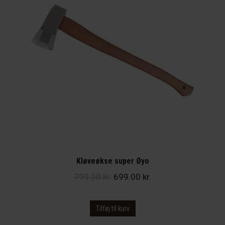
Kløveøkse super Øyo
Den
Den
799.00
kr.
699.00
kr.
oprindelige
aktuelle
pris
pris
Tilføj til kurv
var:
er: