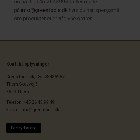
os på tlf: +45 26489949 eller maile
på
info@greentools.dk
hvis du har spørgsmål
om produkter eller afgivne ordrer.
Kontakt oplysninger
GreenTools.dk, Cvr: 28435967
Them Skovvej 5
8653 Them
Telefon: +45 26 48 99 49
E-mail: info@greentools.dk
Fortryd ordre