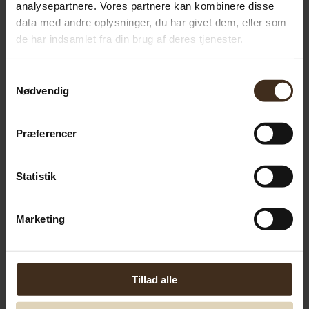
analysepartnere. Vores partnere kan kombinere disse
data med andre oplysninger, du har givet dem, eller som
de har indsamlet fra din brug af deres tjenester.
Samtykkevalg
Nødvendig
Præferencer
Statistik
Damaskus brødkniv Opal
Marketing
Den
Den
899.00
kr.
875.00
kr.
oprindelige
aktuelle
pris
pris
Tilføj til kurv
var:
er:
Tillad alle
899.00 kr..
875.00 kr..