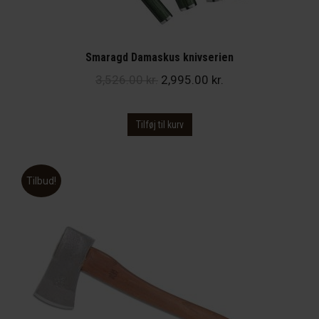
Smaragd Damaskus knivserien
Den
Den
3,526.00
kr.
2,995.00
kr.
oprindelige
aktuelle
pris
pris
Tilføj til kurv
var:
er:
3,526.00 kr..
2,995.00 kr..
Tilbud!