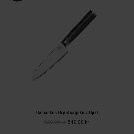
Damaskus Grøntsagskniv Opal
Den
Den
629.00
kr.
549.00
kr.
oprindelige
aktuelle