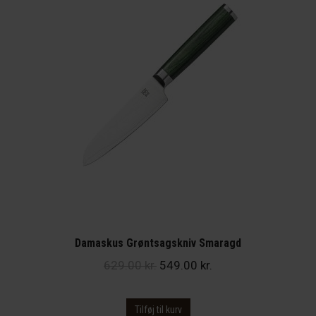
Damaskus Grøntsagskniv Smaragd
Den
Den
629.00
kr.
549.00
kr.
oprindelige
aktuelle
pris
pris
Tilføj til kurv