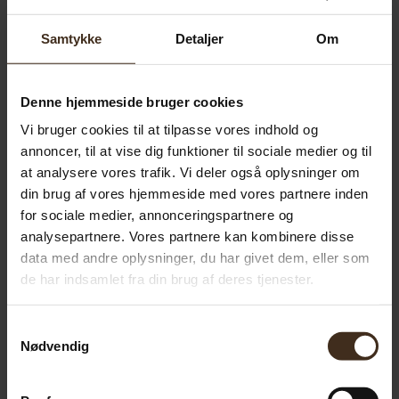
forborede huller til monteringssnoren.
Monteringssnoren er en sejlgarn fremstillet af hamp
Samtykke
Detaljer
Om
der er et 100% naturmateriale. Snoren er rigelig lang
og kan let opkortes efter behov.
Denne hjemmeside bruger cookies
Plakat listen på 43cm passer perfekt til vores
Vi bruger cookies til at tilpasse vores indhold og
fugleplakater med havens fugle
annoncer, til at vise dig funktioner til sociale medier og til
at analysere vores trafik. Vi deler også oplysninger om
din brug af vores hjemmeside med vores partnere inden
for sociale medier, annonceringspartnere og
analysepartnere. Vores partnere kan kombinere disse
data med andre oplysninger, du har givet dem, eller som
de har indsamlet fra din brug af deres tjenester.
Anbefalet til dig...
Samtykkevalg
Nødvendig
Havens vinterfugle - efterår og vinter