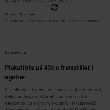
så du altid er sikker på at få den laveste fragtpris.
90 dages fuld returret
Du har fuld returret med pengene tilbage indtil 90 dage efter modtagelse
Beskrivelse
Plakatliste på 43cm fremstillet i
egetræ
Plakatlisten er fremstillet i dansk certificeret egetræ,
hvilket er din garanti for at træet kommer fra
bæredygtig og skånsom skovdrift. Plakatlisten på
43cm passer til stående A2 med mål 42 x 59,4cm.