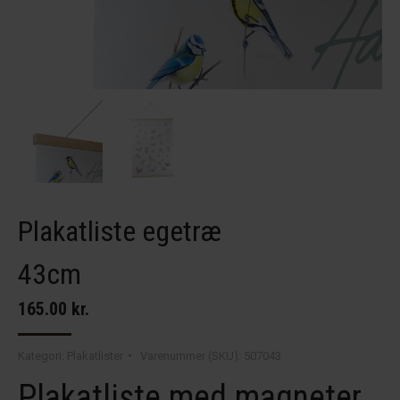
Plakatliste egetræ
43cm
165.00
kr.
Kategori:
Plakatlister
Varenummer (SKU):
507043
Plakatliste med magneter