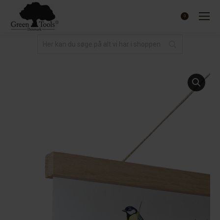
0.00
kr.
0