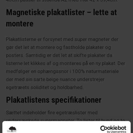
Magnetiske plakatlister – lette at
montere
Plakatlisterne er forsynet med super magneter der
gør det let at montere og fastholde plakater og
posters. Samtidig er det let at skifte plakater da
listerne let klikkes af og monteres på en ny plakat. Der
medfølger en ophængssnor i 100% naturmateriale
der med sin sarte beige nuance understrejer
egetræets soliditet og holdbarhed.
Plakatlistens specifikationer
Sættet indeholder fire egetræslister med
undersænkede supermagneter. To lister til bund og to
lister til top. Den inderste liste i toppen er med