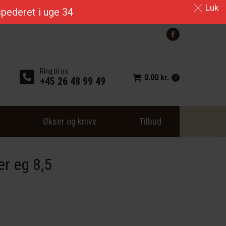
Luk
kspederet i uge 34
Facebook
page
opens
Ring til os
0.00
kr.
in
+45 26 48 99 49
0
new
window
r
Økser og knive
Tilbud
er eg 8,5