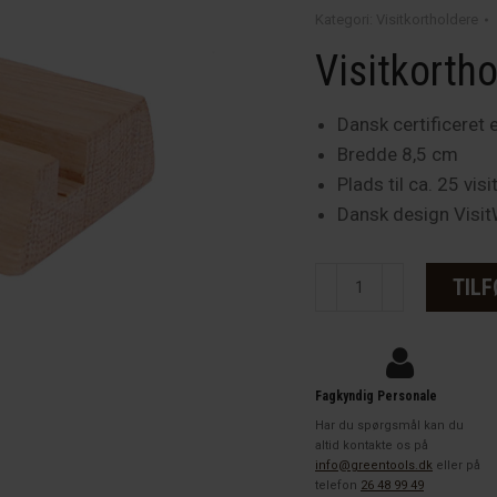
Kategori:
Visitkortholdere
Visitkortho
Dansk certificeret
Bredde 8,5 cm
Plads til ca. 25 visi
Dansk design Vis
Visitkortholder
TILF
eg
8,5
cm
antal
Fagkyndig Personale
Har du spørgsmål kan du
altid kontakte os på
info@greentools.dk
eller på
telefon
26 48 99 49