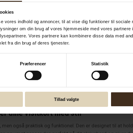
ste dansk certificeret egetræ, der er bæredygtigt høstet fra 
lder et unikt og æstetisk tiltalende udseende. Du kan være stol
ookies
se vores indhold og annoncer, til at vise dig funktioner til sociale
pel
oplysninger om din brug af vores hjemmeside med vores partnere i
ysepartnere. Vores partnere kan kombinere disse data med andr
løs elegance og moderne minimalisme. Egetræets varme farver
et fra din brug af deres tjenester.
m det er i en professionel eller forretningsmæssig sammenhæn
t.
Præferencer
Statistik
ed – en solid investering
. Ved at vælge vores visitkortholder i eg bidrager du til be
dbarhed og lang levetid, hvilket gør visitkortholderen til en
Tillad valgte
er dine visitkort med stil
, men også praktisk og funktionel. Den er designet til at hold