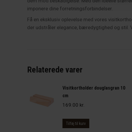
dem mod beskadigelse. Med den ideelle størrelse
imponere dine forretningsforbindelser.
Få en eksklusiv oplevelse med vores visitkorthol
der udstråler elegance, bæredygtighed og stil. Vo
Relaterede varer
Visitkortholder douglasgran 10
cm
169.00
kr.
Tilføj til kurv