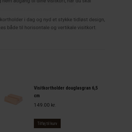
nem adgang til dine visitkort, når du skal
kortholder i dag og nyd et stykke tidløst design,
s både til horisontale og vertikale visitkort.
Visitkortholder douglasgran 6,5
cm
149.00
kr.
Tilføj til kurv