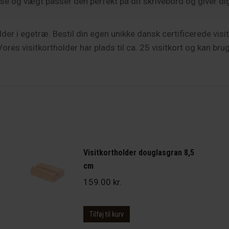
 og vægt passer den perfekt på dit skrivebord og giver dig 
der i egetræ. Bestil din egen unikke dansk certificerede visit
res visitkortholder har plads til ca. 25 visitkort og kan bruge
Visitkortholder douglasgran 8,5
cm
159.00
kr.
Tilføj til kurv