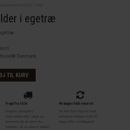
Varenummer (SKU):
1902
lder i egetræ
 egetræ
tkort
itWood® Denmark
ØJ TIL KURV
Fragt fra 10 kr
90 dages fuld returret
Fragten udregnes
Du har fuld returret med
automatisk efter vægt og
pengene tilbage indtil 90
volumen på de varer du
dage efter modtagelse
bestiller, så du altid er sikker