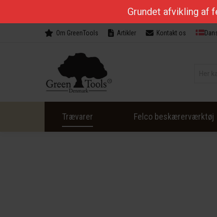
Grundet afvikling af 
Om GreenTools
Artikler
Kontakt os
Dan
Trævarer
Felco beskærerværktøj