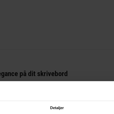
legance på dit skrivebord
ra GreenTools® Denmark er en elegant og funktionel løsning t
or at skabe en visitkortholder af høj kvalitet, der kombine
af høj kvalitet
Detaljer