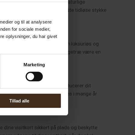
vores lokale skove. Egetræets naturlige
t af at vise dine visitkort i dette tidløse stykke
 medier og til at analysere
nden for sociale medier,
e oplysninger, du har givet
 og smukke detaljer tilføjer en luksuriøs og
g, vil vores visitkortholder i egetræ være en
Marketing
varelsen af vores skove og reducerer dit
 solid investering, der kan bruges i mange år
Tillad alle
e dine visitkort sikkert på plads og beskytte