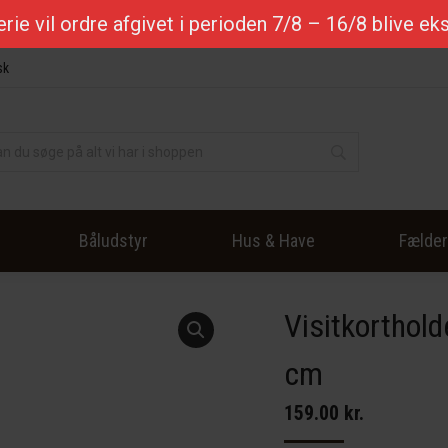
ferie vil ordre afgivet i perioden 7/8 – 16/8 blive e
sk
Båludstyr
Hus & Have
Fælde
Visitkorthold
cm
159.00
kr.