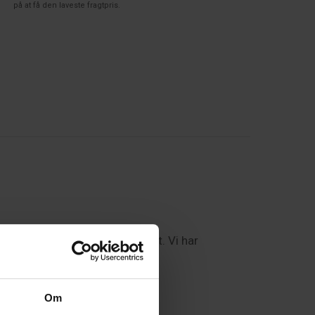
på at få den laveste fragtpris.
il opbevaring af dine visitkort. Vi har
rer skønhed og bæredygtighed.
Om