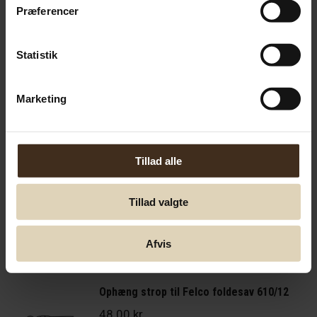
139.00
kr.
Præferencer
Tilføj til kurv
Statistik
Underklinge til Felco 2 (2/4)
Marketing
139.00
kr.
Tilføj til kurv
Tillad alle
Felco låsestykke 2/16
Tillad valgte
16.75
kr.
Afvis
Tilføj til kurv
Ophæng strop til Felco foldesav 610/12
48.00
kr.