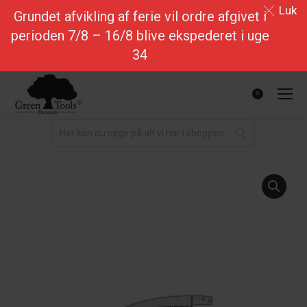
Luk
Grundet afvikling af ferie vil ordre afgivet i
perioden 7/8 – 16/8 blive ekspederet i uge
34
0.00
kr.
0