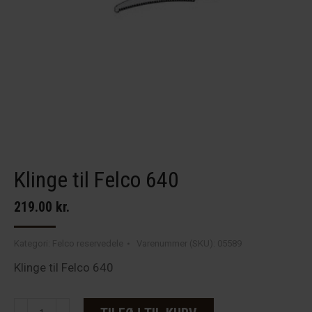
Klinge til Felco 640
219.00
kr.
Kategori:
Felco reservedele
Varenummer (SKU):
05589
Klinge til Felco 640
Klinge