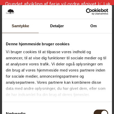
Luk
Grundet afvikling af ferie vil ordre afgivet i
perioden 7/8 – 16/8 blive ekspederet i uge
34
0.00
kr.
0
Samtykke
Detaljer
Om
Denne hjemmeside bruger cookies
Vi bruger cookies til at tilpasse vores indhold og
annoncer, til at vise dig funktioner til sociale medier og til
at analysere vores trafik. Vi deler også oplysninger om
din brug af vores hjemmeside med vores partnere inden
for sociale medier, annonceringspartnere og
analysepartnere. Vores partnere kan kombinere disse
data med andre oplysninger, du har givet dem, eller som
de har indsamlet fra din brug af deres tjenester.
Samtykkevalg
Nødvendig