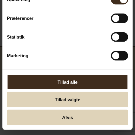
Præferencer
Statistik
Marketing
Tillad alle
GreenTools.dk Denmark
© Greentools.dk 2017. Alle rettigheder forbeholdes.
Tillad valgte
Afvis