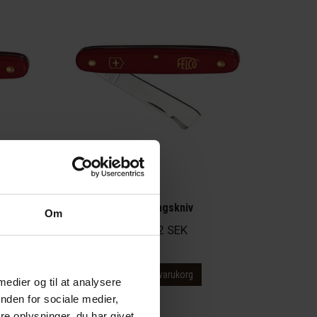
lco
Okuleringskniv
Om
377,62
SEK
Lägg till i varukorg
 medier og til at analysere
nden for sociale medier,
e oplysninger, du har givet