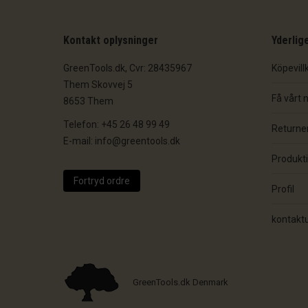
Kontakt oplysninger
Yderlig
GreenTools.dk, Cvr: 28435967
Köpevill
Them Skovvej 5
Få vårt 
8653 Them
Telefon: +45 26 48 99 49
Returner
E-mail: info@greentools.dk
Produkt
Fortryd ordre
Profil
kontaktu
GreenTools.dk Denmark