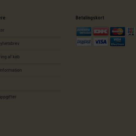
ere
Betalingskort
kor
nyhetsbrev
ing af køb
information
ppgifter