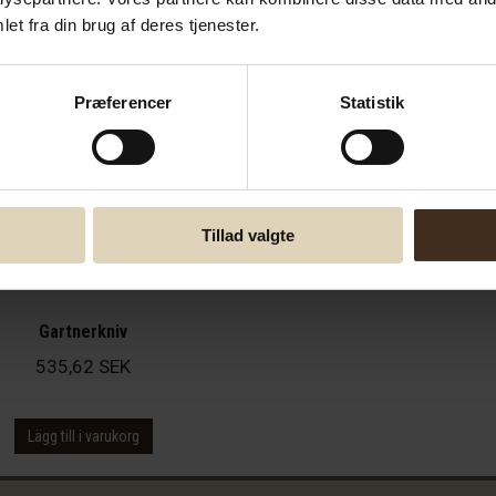
et fra din brug af deres tjenester.
Præferencer
Statistik
Tillad valgte
Gartnerkniv
535,62
SEK
Lägg till i varukorg