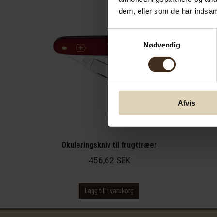
dem, eller som de har indsaml
Samtykkevalg
Nødvendig
Afvis
Okuleringskniv til frugttræer
456,62
SEK
Lägg till i varukorg