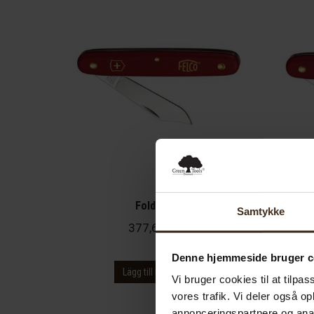
Foldekniv
P
Samtykke
377,62
SEK
Denne hjemmeside bruger c
Lägg till i varukorg
Vi bruger cookies til at tilpas
vores trafik. Vi deler også 
annonceringspartnere og anal