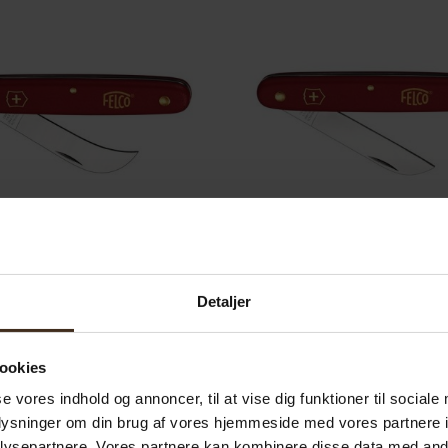
odekniv med krumt blad
Folde og podekniv fra Fe
Detaljer
346,02
SEK
346,02
SEK
ookies
Lägg till i varukorg
Lägg till i varukorg
se vores indhold og annoncer, til at vise dig funktioner til sociale
oplysninger om din brug af vores hjemmeside med vores partnere i
ysepartnere. Vores partnere kan kombinere disse data med andr