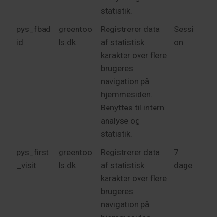
statistik.
pys_fbad
greentoo
Registrerer data
Sessi
id
ls.dk
af statistisk
on
karakter over flere
brugeres
navigation på
hjemmesiden.
Benyttes til intern
analyse og
statistik.
pys_first
greentoo
Registrerer data
7
_visit
ls.dk
af statistisk
dage
karakter over flere
brugeres
navigation på