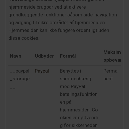
hjemmeside brugbar ved at aktivere
grundlæggende funktioner såsom side-navigation
og adgang til sikre områder af hjemmesiden.
Hjemmesiden kan ikke fungere ordentligt uden
disse cookies.
Maksimal
Navn
Udbyder
Formål
opbevaring
__paypal
Paypal
Benyttes i
Perma
_storage
sammenhæng
nent
__
med PayPal‐
betalingsfunktion
en på
hjemmesiden. Co
okien er nødvendi
g for sikkerheden