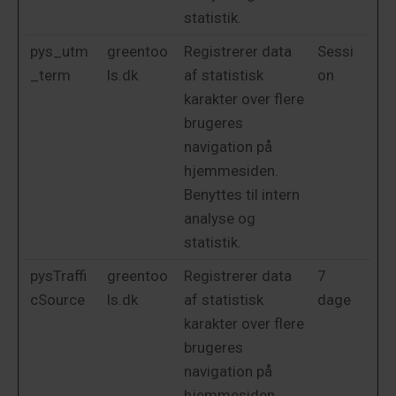
statistik.
pys_utm
greentoo
Registrerer data
Sessi
_term
ls.dk
af statistisk
on
karakter over flere
brugeres
navigation på
hjemmesiden.
Benyttes til intern
analyse og
statistik.
pysTraffi
greentoo
Registrerer data
7
cSource
ls.dk
af statistisk
dage
karakter over flere
brugeres
navigation på
hjemmesiden.