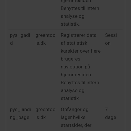
hjemmesiden.
Benyttes til intern
analyse og
statistik.
pys_gadi
greentoo
Registrerer data
Sessi
d
ls.dk
af statistisk
on
karakter over flere
brugeres
navigation på
hjemmesiden.
Benyttes til intern
analyse og
statistik.
pys_landi
greentoo
Opfanger og
7
ng_page
ls.dk
lager hvilke
dage
startsider, der