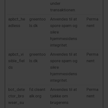
under
transaktionen.
apbct_he
greentoo
Anvendes til at
Perma
adless
ls.dk
spore spam og
nent
sikre
hjemmesidens
integritet.
apbct_vi
greentoo
Anvendes til at
Perma
sible_fiel
ls.dk
spore spam og
nent
ds
sikre
hjemmesidens
integritet.
bot_dete
fd.cleant
Anvendes til at
Perma
ctor_bro
alk.org
tjekke om
nent
wser_su
brugerens