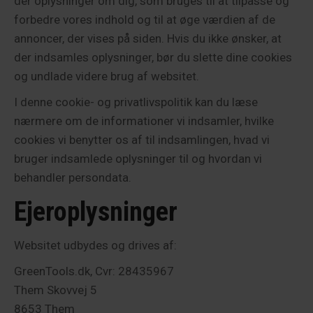
der oplysninger om dig, som bruges til at tilpasse og
forbedre vores indhold og til at øge værdien af de
annoncer, der vises på siden. Hvis du ikke ønsker, at
der indsamles oplysninger, bør du slette dine cookies
og undlade videre brug af websitet.
I denne cookie- og privatlivspolitik kan du læse
nærmere om de informationer vi indsamler, hvilke
cookies vi benytter os af til indsamlingen, hvad vi
bruger indsamlede oplysninger til og hvordan vi
behandler persondata.
Ejeroplysninger
Websitet udbydes og drives af:
GreenTools.dk, Cvr: 28435967
Them Skovvej 5
8653 Them