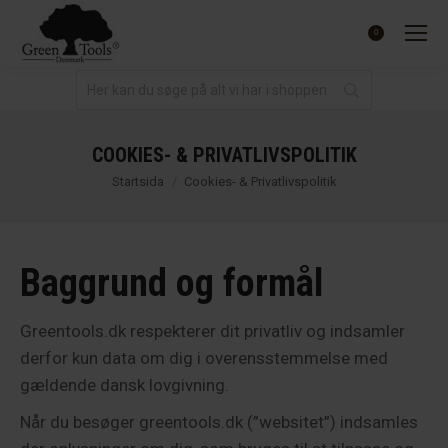
0,00
SEK
0
COOKIES- & PRIVATLIVSPOLITIK
Du är här:
Startsida
Cookies- & Privatlivspolitik
Baggrund og formål
Greentools.dk respekterer dit privatliv og indsamler
derfor kun data om dig i overensstemmelse med
gældende dansk lovgivning.
Når du besøger greentools.dk (”websitet”) indsamles