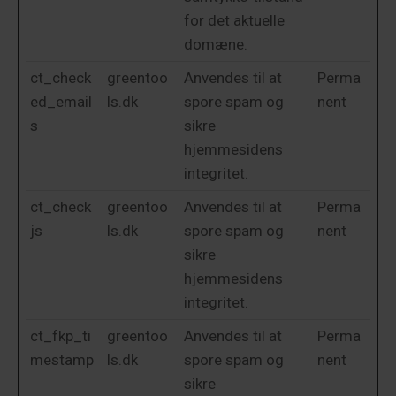
for det aktuelle
domæne.
ct_check
greentoo
Anvendes til at
Perma
ed_email
ls.dk
spore spam og
nent
s
sikre
hjemmesidens
integritet.
ct_check
greentoo
Anvendes til at
Perma
js
ls.dk
spore spam og
nent
sikre
hjemmesidens
integritet.
ct_fkp_ti
greentoo
Anvendes til at
Perma
mestamp
ls.dk
spore spam og
nent
sikre