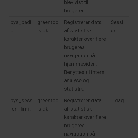
blev vist til
brugeren.
pys_padi
greentoo
Registrerer data
Sessi
d
ls.dk
af statistisk
on
karakter over flere
brugeres
navigation på
hjemmesiden.
Benyttes til intern
analyse og
statistik.
pys_sess
greentoo
Registrerer data
1 dag
ion_limit
ls.dk
af statistisk
karakter over flere
brugeres
navigation på