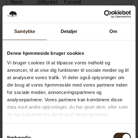
Navn
Udbyder
Formål
opbevaring
wcml_cli
greentoo
Husker den
2
ent_curr
ls.dk
besøgendes
dage
Samtykke
Detaljer
Om
ency
valutapræference
r.
Denne hjemmeside bruger cookies
wcml_cli
greentoo
Registrerer den
2
ent_curr
ls.dk
besøgendes
dage
Vi bruger cookies til at tilpasse vores indhold og
annoncer, til at vise dig funktioner til sociale medier og til
ency_lan
fortrukne sprogin
at analysere vores trafik. Vi deler også oplysninger om
guage
dstilling.
din brug af vores hjemmeside med vores partnere inden
Hjemmesiden
for sociale medier, annonceringspartnere og
husker
analysepartnere. Vores partnere kan kombinere disse
denne præferenc
data med andre oplysninger, du har givet dem, eller som
e og indstiller
de har indsamlet fra din brug af deres tjenester.
sproget derefter
ved genbesøg.
Samtykkevalg
Nødvendig