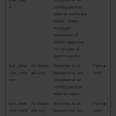
nter_dat
brugeren er en
a
virkelig person
eller en software-
robot - Dette
muliggør
skabelsen af
valide rapporter
om brugen af
hjemmesiden.
bot_dete
fd.cleant
Benyttes til at
Perma
ctor_refe
alk.org
bestemme, om
nent
rrer
brugeren er en
virkelig person
eller en robot.
bot_dete
fd.cleant
Benyttes til at
Perma
ctor_refe
alk.org
bestemme, om
nent