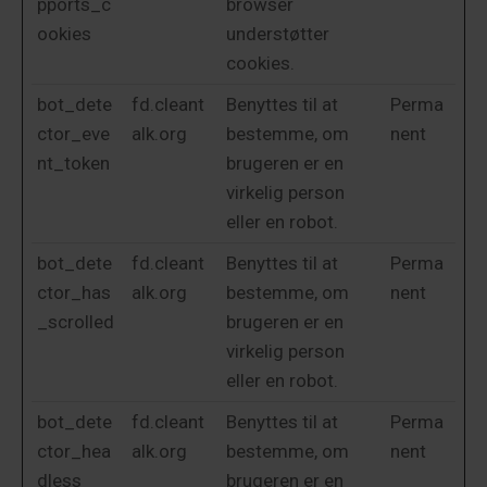
pports_c
browser
ookies
understøtter
cookies.
bot_dete
fd.cleant
Benyttes til at
Perma
ctor_eve
alk.org
bestemme, om
nent
nt_token
brugeren er en
virkelig person
eller en robot.
bot_dete
fd.cleant
Benyttes til at
Perma
ctor_has
alk.org
bestemme, om
nent
_scrolled
brugeren er en
virkelig person
eller en robot.
bot_dete
fd.cleant
Benyttes til at
Perma
ctor_hea
alk.org
bestemme, om
nent
dless
brugeren er en