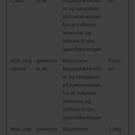
t_add
ls.dk
brugerpræferenc
on
er og navigation
på hjemmesiden,
for at målrette
annoncer og
indhold til den
specifikke bruger.
sbjs_mig
greentoo
Registrerer
Sessi
rations
ls.dk
brugerpræferenc
on
er og navigation
på hjemmesiden,
for at målrette
annoncer og
indhold til den
specifikke bruger.
sbjs_ses
greentoo
Registrerer
1 dag