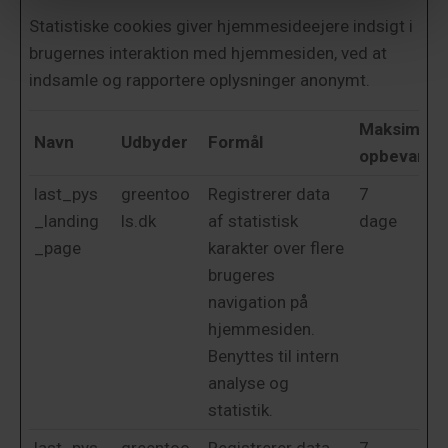
Statistiske cookies giver hjemmesideejere indsigt i
brugernes interaktion med hjemmesiden, ved at
indsamle og rapportere oplysninger anonymt.
Maksimal
Navn
Udbyder
Formål
opbevaring
last_pys
greentoo
Registrerer data
7
_landing
ls.dk
af statistisk
dage
_page
karakter over flere
brugeres
navigation på
hjemmesiden.
Benyttes til intern
analyse og
statistik.