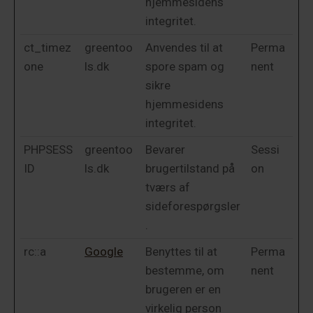
hjemmesidens
integritet.
ct_timez
greentoo
Anvendes til at
Perma
one
ls.dk
spore spam og
nent
sikre
hjemmesidens
integritet.
PHPSESS
greentoo
Bevarer
Sessi
ID
ls.dk
brugertilstand på
on
tværs af
sideforespørgsler
.
rc::a
Google
Benyttes til at
Perma
bestemme, om
nent
brugeren er en
virkelig person