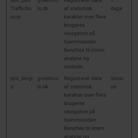
last_pys
greentoo
Registrerer data
7
TrafficSo
ls.dk
af statistisk
dage
urce
karakter over flere
brugeres
navigation på
hjemmesiden.
Benyttes til intern
analyse og
statistik.
pys_bingi
greentoo
Registrerer data
Sessi
d
ls.dk
af statistisk
on
karakter over flere
brugeres
navigation på
hjemmesiden.
Benyttes til intern
analyse og