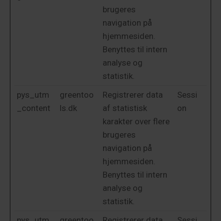
brugeres
navigation på
hjemmesiden.
Benyttes til intern
analyse og
statistik.
pys_utm
greentoo
Registrerer data
Sessi
_content
ls.dk
af statistisk
on
karakter over flere
brugeres
navigation på
hjemmesiden.
Benyttes til intern
analyse og
statistik.
pys_utm
greentoo
Registrerer data
Sessi