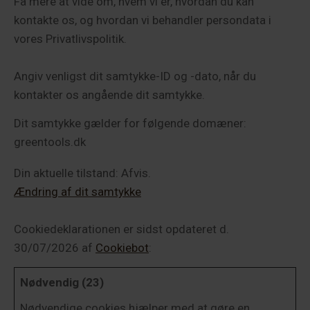
Få mere at vide om, hvem vi er, hvordan du kan
kontakte os, og hvordan vi behandler persondata i
vores Privatlivspolitik.
Angiv venligst dit samtykke-ID og -dato, når du
kontakter os angående dit samtykke.
Dit samtykke gælder for følgende domæner:
greentools.dk
Din aktuelle tilstand: Afvis.
Ændring af dit samtykke
Cookiedeklarationen er sidst opdateret d.
30/07/2026 af
Cookiebot
:
Nødvendig (23)
Nødvendige cookies hjælper med at gøre en