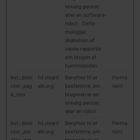
virkelig person
eller en software-
robot - Dette
muliggør
skabelsen af
valide rapporter
om brugen af
hjemmesiden.
bot_dete
fd.cleant
Benyttes til at
Perma
ctor_pag
alk.org
bestemme, om
nent
e_hits
brugeren er en
virkelig person
eller en robot.
bot_dete
fd.cleant
Benyttes til at
Perma
ctor_poi
alk.org
bestemme, om
nent