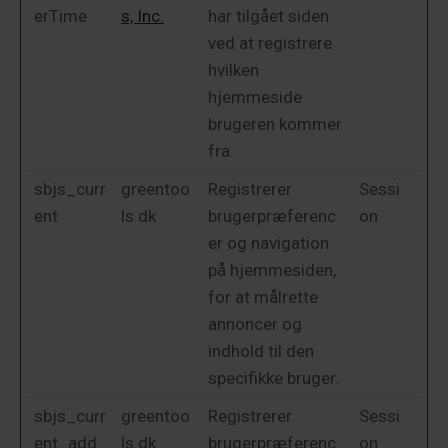
erTime
s, Inc.
har tilgået siden
ved at registrere
hvilken
hjemmeside
brugeren kommer
fra.
sbjs_curr
greentoo
Registrerer
Sessi
ent
ls.dk
brugerpræferenc
on
er og navigation
på hjemmesiden,
for at målrette
annoncer og
indhold til den
specifikke bruger.
sbjs_curr
greentoo
Registrerer
Sessi
ent_add
ls.dk
brugerpræferenc
on