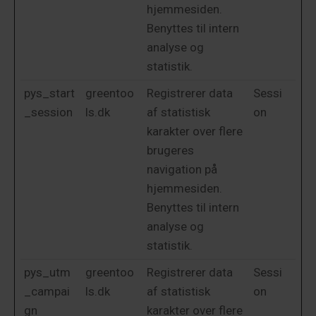
hjemmesiden.
Benyttes til intern
analyse og
statistik.
pys_start
greentoo
Registrerer data
Sessi
_session
ls.dk
af statistisk
on
karakter over flere
brugeres
navigation på
hjemmesiden.
Benyttes til intern
analyse og
statistik.
pys_utm
greentoo
Registrerer data
Sessi
_campai
ls.dk
af statistisk
on
gn
karakter over flere