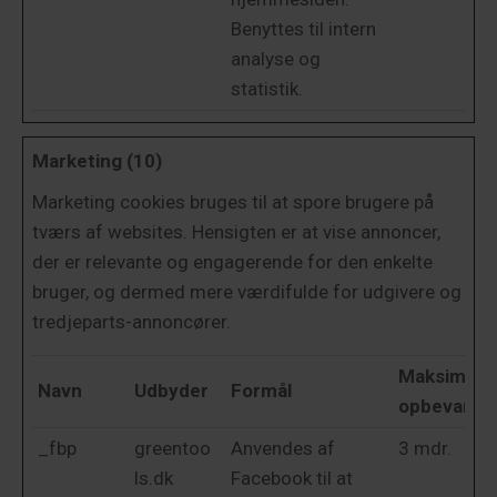
Benyttes til intern
analyse og
statistik.
Marketing (10)
Marketing cookies bruges til at spore brugere på
tværs af websites. Hensigten er at vise annoncer,
der er relevante og engagerende for den enkelte
bruger, og dermed mere værdifulde for udgivere og
tredjeparts-annoncører.
Maksimal
Navn
Udbyder
Formål
opbevaring
_fbp
greentoo
Anvendes af
3 mdr.
ls.dk
Facebook til at