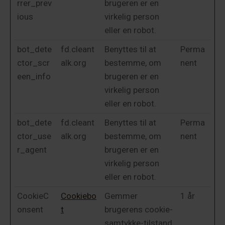
rrer_prev
brugeren er en
ious
virkelig person
eller en robot.
bot_dete
fd.cleant
Benyttes til at
Perma
ctor_scr
alk.org
bestemme, om
nent
een_info
brugeren er en
virkelig person
eller en robot.
bot_dete
fd.cleant
Benyttes til at
Perma
ctor_use
alk.org
bestemme, om
nent
r_agent
brugeren er en
virkelig person
eller en robot.
CookieC
Cookiebo
Gemmer
1 år
onsent
t
brugerens cookie-
samtykke-tilstand