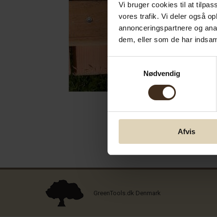
Vi bruger cookies til at tilpas
vores trafik. Vi deler også 
annonceringspartnere og anal
dem, eller som de har indsaml
Samtykkevalg
Nødvendig
Afvis
GreenTools.dk Denmark