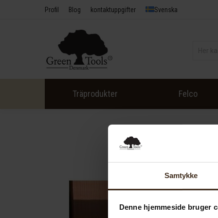
Profil
Blog
kontaktuppgifter
Svenska
Träprodukter
Felco
Samtykke
Denne hjemmeside bruger c