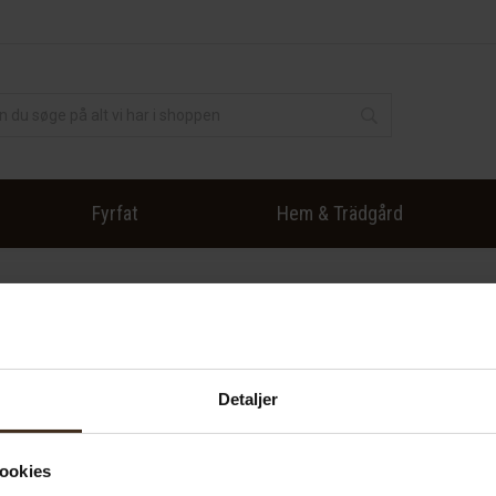
Fyrfat
Hem & Trädgård
Detaljer
ookies