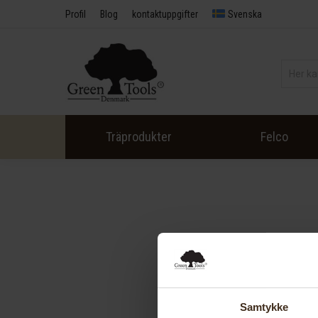
Profil
Blog
kontaktuppgifter
Svenska
Träprodukter
Felco
Samtykke