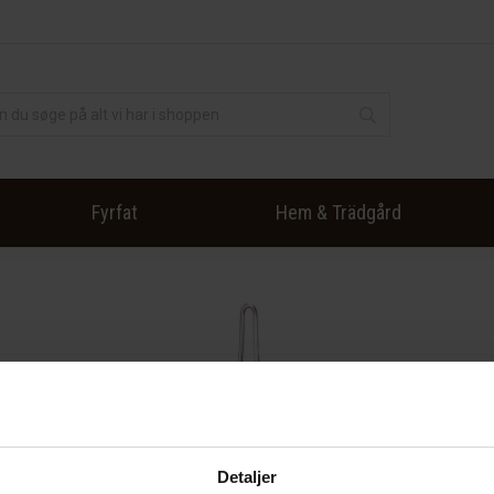
Fyrfat
Hem & Trädgård
Detaljer