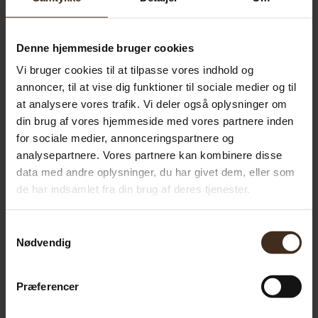
Denne hjemmeside bruger cookies
Vi bruger cookies til at tilpasse vores indhold og
annoncer, til at vise dig funktioner til sociale medier og til
at analysere vores trafik. Vi deler også oplysninger om
Felco 6 sekatör
din brug af vores hjemmeside med vores partnere inden
Det
Det
756,82
SEK
630,42
SEK
for sociale medier, annonceringspartnere og
analysepartnere. Vores partnere kan kombinere disse
ursprungliga
nuvarande
data med andre oplysninger, du har givet dem, eller som
priset
priset
Lägg till i varukorg
de har indsamlet fra din brug af deres tjenester.
var:
är:
756,82 SEK.
630,42 SEK.
Samtykkevalg
Nødvendig
Præferencer