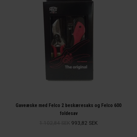
Gaveæske med Felco 2 beskæresaks og Felco 600
foldesav
Det
Det
1.102,84
SEK
993,82
SEK
ursprungliga
nuvarande