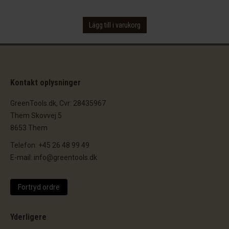
Lägg till i varukorg
Kontakt oplysninger
GreenTools.dk, Cvr: 28435967
Them Skovvej 5
8653 Them
Telefon: +45 26 48 99 49
E-mail: info@greentools.dk
Fortryd ordre
Yderligere