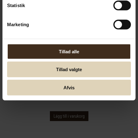
Statistik
Marketing
Tillad alle
Tillad valgte
Felco 600 grensåg hopfällbar
Afvis
361,82
SEK
Lägg till i varukorg