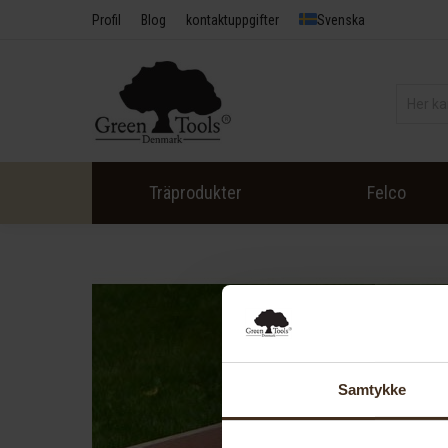
Profil
Blog
kontaktuppgifter
Svenska
Träprodukter
Felco
Samtykke