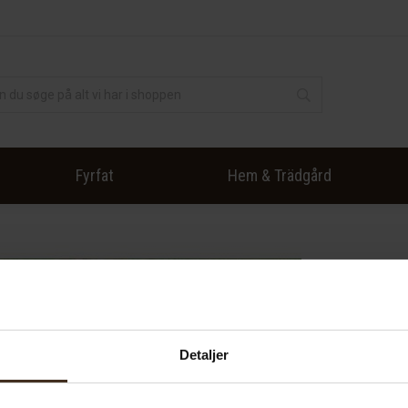
Fyrfat
Hem & Trädgård
Detaljer