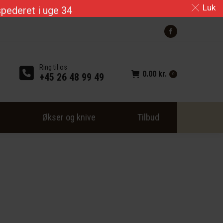
Luk
kspederet i uge 34
Facebook
page
opens
Ring til os
0.00
kr.
in
+45 26 48 99 49
0
new
window
r
Økser og knive
Tilbud