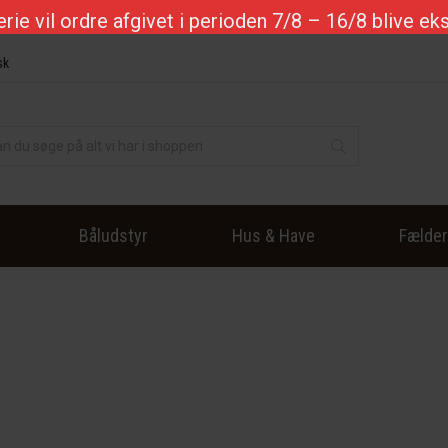
ferie vil ordre afgivet i perioden 7/8 – 16/8 blive e
sk
Båludstyr
Hus & Have
Fælde