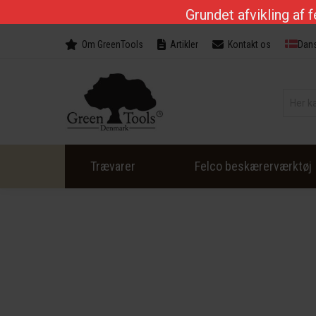
Grundet afvikling af 
Om GreenTools
Artikler
Kontakt os
Dan
Trævarer
Felco beskærerværktøj