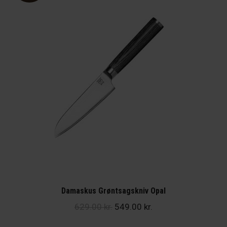
Damaskus Grøntsagskniv Opal
Den
Den
629.00
kr.
549.00
kr.
oprindelige
aktuelle