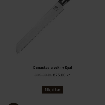
Damaskus brødkniv Opal
Den
Den
899.00
kr.
875.00
kr.
oprindelige
aktuelle
pris
pris
Tilføj til kurv
var:
er:
899.00 kr..
875.00 kr..