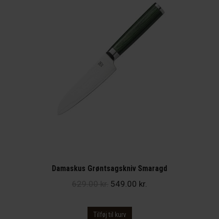
Damaskus Grøntsagskniv Smaragd
Den
Den
629.00
kr.
549.00
kr.
oprindelige
aktuelle
pris
pris
Tilføj til kurv