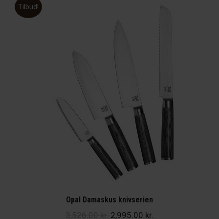
Tilbud!
Opal Damaskus knivserien
Den
Den
3,526.00
kr.
2,995.00
kr.