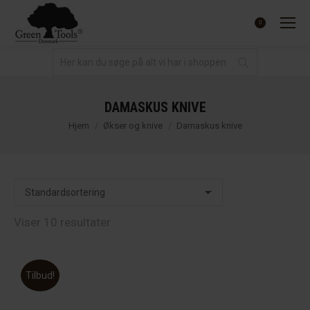
0.00
kr.
0
DAMASKUS KNIVE
You are here:
Hjem
Økser og knive
Damaskus knive
Viser 10 resultater
Tilbud!