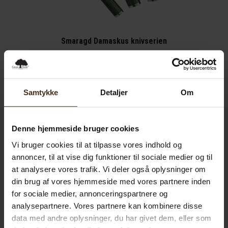
Smaragd Damaskus knivserien
Den
Den
3,526.00
kr.
2,995.00
kr.
oprindelige
aktuelle
pris
pris
Tilføj til kurv
Samtykke
Detaljer
Om
var:
er:
3,526.00 kr..
2,995.00 kr..
Denne hjemmeside bruger cookies
Damaskus knive i
Vi bruger cookies til at tilpasse vores indhold og
annoncer, til at vise dig funktioner til sociale medier og til
Nordisk design
at analysere vores trafik. Vi deler også oplysninger om
din brug af vores hjemmeside med vores partnere inden
På den norske virksomhed ØYO fusioneres
for sociale medier, annonceringspartnere og
analysepartnere. Vores partnere kan kombinere disse
elegance og funktion med Damaskus knive i
data med andre oplysninger, du har givet dem, eller som
Nordisk design. Inspireret af de rene linjer og